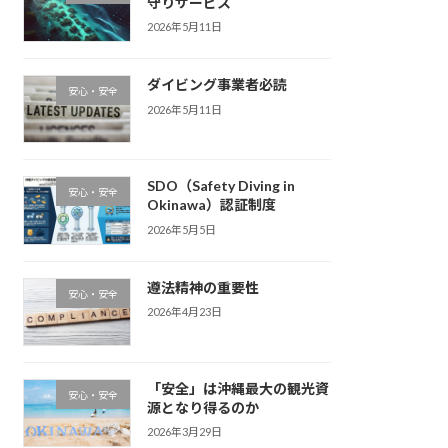
守りサービス
2026年5月11日
ダイビング事業者必読
安心・安全
2026年5月11日
SDO（Safety Diving in
安心・安全
Okinawa）認証制度
2026年5月5日
遵法精神の重要性
安心・安全
2026年4月23日
「安全」は沖縄最大の観光資
安心・安全
源となり得るのか
2026年3月29日