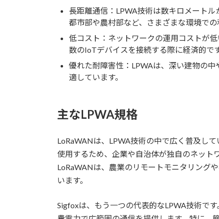
長距離通信：LPWA技術は数キロメート
都市部や農村部など、さまざまな環境での
低コスト：ネットワークの運用コストが低
数のIoTデバイスを接続する際に経済的で
優れた耐障害性：LPWAは、深い建物の
適しています。
主なLPWA規格
LoRaWANは、LPWA技術の中で広く普及
使用するため、企業や自治体が独自のネット
LoRaWANは、農業のリモートモニタリン
います。
Sigfoxは、もう一つの代表的なLPWA技
費電力で広範囲の通信を提供します。特に、