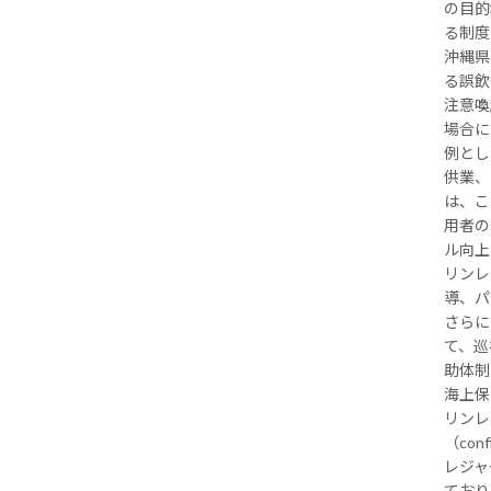
の目的
る制度
沖縄県
る誤飲
注意喚
場合に
例とし
供業、
は、こ
用者の
ル向上
リンレ
導、パ
さらに
て、巡
助体制
海上保
リンレ
（co
レジャ
ており