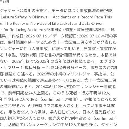
7月16日
ジャケット非着用の実態と、データに基づく事故低減の選択肢
 Leisure Safety in Okinawa — Accidents on a Record Pace This
: The Reality of Non-Use of Life Jackets and Data-Driven
ns for Reducing Accidents 記事種別: 調査・政策整理型記事 ／ 地
縄県 ／ 作成日: 2026-07-16 ／ データ確認日: 2026-07-16 本稿の事
は、集計範囲を統一するため第十一管区海上保安本部が発表した
ンレジャーに伴う人身事故」に限って用いる。県警察・警察庁が
る「水難」統計は河川等を含み集計範囲が異なるため、本稿では
ない。2026年および2025年の当年値は速報値である。 エグゼク
・サマリー 1. 現状分析 ― 今夏は過去最多ペース、事故者の約7割
客 結論から述べる。2026年の沖縄のマリンレジャー事故は、公
ている速報値の範囲で過去最多ペースにある。第十一管区海上保
の速報値によると、2026年6月29日現在のマリンレジャー事故者
人で、前年同期を24人上回る。このうち死者・行方不明は12人
年同期比＋2人である（confirmed／速報値）。速報値であるため
正され得るが、6月末時点で前年を大きく上回っている事実は確
る。 事故者65人の内訳は、県内在住が19人、日本人観光客が32
国人観光客が14人であり、観光客が約7割を占める（confirmed／
）。活動別ではシュノーケリング中が19人で最も多く、ダイビン