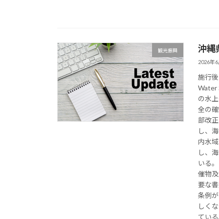
沖縄
観光振興
2026年
施行後チェ
Wate
の水上
全の確
部改正
し、海
内水域
し、海
いる。
催物及
要な書
条例が
しくな
ている