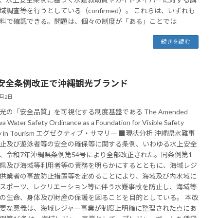
域調査等を行うとしている（confirmed）。 これらは、いずれも
料で確認できる。問題は、個々の制度が「ある」ことでは
続きを読む
安全条例改正で沖縄観光ブランド
6月2日
光の「安全品質」を可視化する制度基盤である The Amended
a Water Safety Ordinance as a Foundation for Visible Safety
ity in Tourism エグゼクティブ・サマリー ■現状分析 沖縄県水難事
止及び遊泳者等の安全の確保等に関する条例、いわゆる水上安全
、令和7年沖縄県条例第54号により全部改正された。同条例第1
県及び海域等利用者等の責務を明らかにするとともに、海域レジ
供業者の事故防止措置等を定めることにより、海域及び内水域に
スポーツ、レクリエーション等に伴う水難事故を防止し、海域等
の生命、身体及び財産の保護を図ることを目的としている。 本改
要な意義は、海域レジャー事業が制度上明確に整理された点にあ