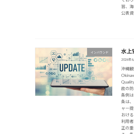
習、海
公表資
水上
インバウンド
2026年
沖縄観
Okinaw
Qual
故の防
条例は
条は、
ャー提
おける
利用者
正の重