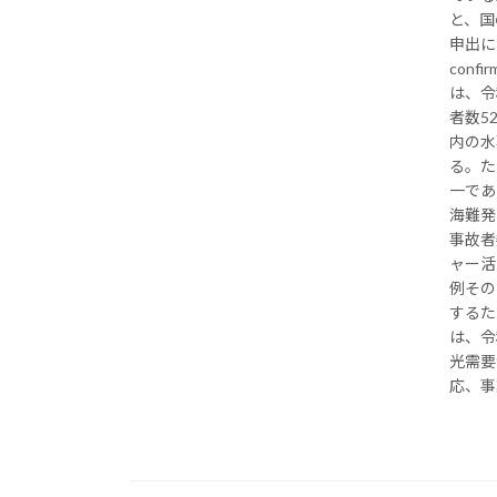
と、国
申出に
con
は、令
者数5
内の水
る。た
一であ
海難発
事故者
ャー活
例その
するた
は、令
光需要
応、事