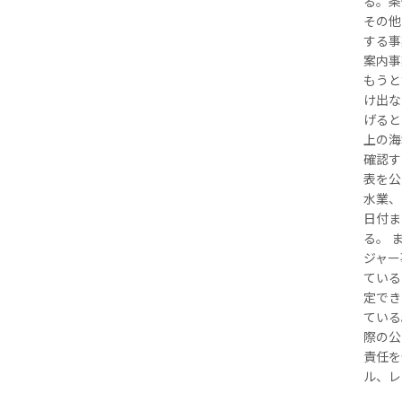
る。条
その他
する事
案内事
もうと
け出な
げると
上の海
確認す
表を公
水業、
日付ま
る。 
ジャー
ている
定でき
ている
際の公
責任を
ル、レ