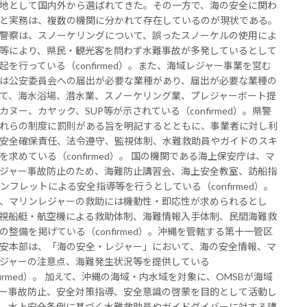
地として国内外から選ばれてきた。その一方で、海の安全に関わ
と実務は、複数の機関に分かれて存在しているのが現状である。
警察は、スノーケリングについて、誤ったスノーケルの使用によ
等により、県民・観光客を問わず水難事故が多発しているとして
起を行っている（confirmed）。また、海域レジャー事業を営む
は公安委員会への届出が必要な業種があり、届出が必要な業種の
て、海水浴場、潜水業、スノーケリング業、プレジャーボート提
カヌー、カヤック、SUP等が示されている（confirmed）。県警
れらの制度に罰則がある旨を明記するとともに、事業者に対し利
安全確保責任、法令遵守、監視体制、水難救助員やガイドのスキ
を求めている（confirmed）。 国の機関である海上保安庁は、マ
ジャー事故防止のため、海難防止講習会、海上安全教室、訪船指
ンフレットによる安全指導等を行うとしている（confirmed）。
、マリンレジャーの救助には機動性・即応性が求められるとし
視船艇・航空機による救助体制、海難情報入手体制、民間海難救
の整備を掲げている（confirmed）。沖縄を管轄する第十一管区
安本部は、「海の安全・レジャー」において、海の安全情報、マ
ジャーの注意点、海難発生状況等を提供している
nfirmed）。 加えて、沖縄の海域・内水域を対象に、OMSBが海域
ー事故防止、安全対策指導、安全意識の啓蒙を目的として活動し
、水上安全条例に基づく水難救助員やガイドダイバーに対する講