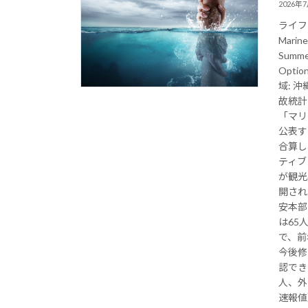
2026年
ライフ
Marine
Summer
Optio
域: 沖
故統計
「マリ
公表す
合算し
ティブ
が観光
開され
安本部
は65
で、前
今後修
認でき
人、外
速報値