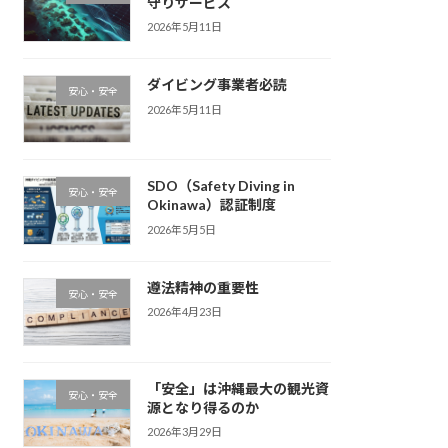
守りサービス
2026年5月11日
ダイビング事業者必読
安心・安全
2026年5月11日
SDO（Safety Diving in
安心・安全
Okinawa）認証制度
2026年5月5日
遵法精神の重要性
安心・安全
2026年4月23日
「安全」は沖縄最大の観光資
安心・安全
源となり得るのか
2026年3月29日