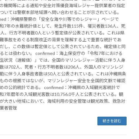
の機関等による通知や安全対策優良海域レジャー提供業者の指定
ついては警察本部地域課へ問い合わせることが示されている。
firmed：沖縄県警察の「安全な海や川等でのレジャー」ページで
和7年の水難統計値として、発生件数115件、罹災者数136人、死
2人、行方不明者数0人という暫定値が公表されている。これは県
難事故をめぐる制度改正の背景を理解する上で重要な統計であ
だし、この数値は暫定値として公表されているため、確定値と同
るとは扱わない。 confirmed：海上保安庁の「令和7年における
生状況（速報値）」では、全国のマリンレジャー活動に伴う人身
数は702人、死者・行方不明者数は206人、外国人のマリンレジ
動に伴う人身事故者数は50人と公表されている。これは沖縄県条
ものの根拠ではないが、マリンレジャー安全を全国的文脈で確認
めの公的統計である。 confirmed：沖縄県の入域観光客統計で
和7年暦年の入域観光客数は10,756.0千人と公表されている。観
が大きい地域において、海域利用の安全管理は観光政策、救急対
業者管理
続きを読む