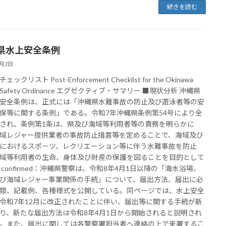
続きを読む
県水上安全条例
6月2日
ックリスト Post-Enforcement Checklist for the Okinawa
r Safety Ordinance エグゼクティブ・サマリー ■現状分析 沖縄県
安全条例は、正式には「沖縄県水難事故の防止及び遊泳者等の安
保等に関する条例」である。令和7年沖縄県条例第54号により全
され、条例第1条は、県及び海域等利用者等の責務を明らかに
域レジャー提供業者の事故防止措置等を定めることで、海域及び
におけるスポーツ、レクリエーション等に伴う水難事故を防止
域等利用者の生命、身体及び財産の保護を図ることを目的として
 confirmed：沖縄県警察は、令和8年4月1日以降の「海水浴場、
び海域レジャー事業関係の手続」について、届出方法、届出に必
類、記載例、各種様式を公開している。同ページでは、水上安全
令和7年12月に改正されたことに伴い、届出等に関する手続が新
り、新たな届出方法は令和8年4月1日から開始されると説明され
。また、届出に関しては各警察署担当者へ連絡の上で来署するこ