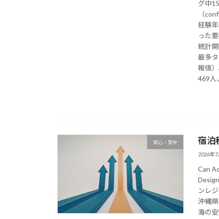
グ中1
（co
経験年
った要
統計開
最多タ
報値）
469
宿泊
安心・安全
2026年
Can Ac
Design
ンレジ
沖縄県 
海の安