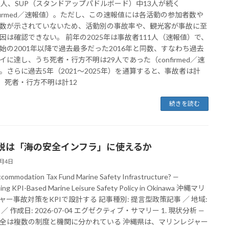
5人、SUP（スタンドアップパドルボード）中13人が続く
nfirmed／速報値）。ただし、この速報値には各活動の参加者数や
数が示されていないため、活動別の事故率や、観光客が事故に至
因は確認できない。 前年の2025年は事故者111人（速報値）で、
始の2001年以降で過去最多だった2016年と同数、すなわち過去
イに達し、うち死者・行方不明は29人であった（confirmed／速
。さらに過去5年（2021〜2025年）を通算すると、事故者は計
人、死者・行方不明は計12
続きを読む
税は「海の安全インフラ」に使えるか
7月4日
commodation Tax Fund Marine Safety Infrastructure? —
ing KPI-Based Marine Leisure Safety Policy in Okinawa 沖縄マリ
ャー事故対策をKPIで設計する 記事種別: 提言型政策記事 ／ 地域:
／ 作成日: 2026-07-04 エグゼクティブ・サマリー 1. 現状分析 —
全は複数の制度と機関に分かれている 沖縄県は、マリンレジャー