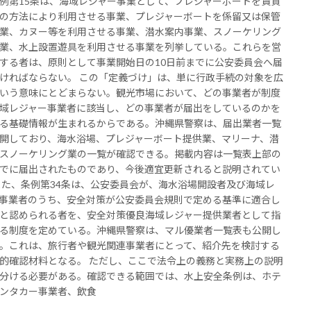
例第15条は、海域レジャー事業として、プレジャーボートを賃貸
の方法により利用させる事業、プレジャーボートを係留又は保管
業、カヌー等を利用させる事業、潜水案内事業、スノーケリング
業、水上設置遊具を利用させる事業を列挙している。これらを営
する者は、原則として事業開始日の10日前までに公安委員会へ届
ければならない。 この「定義づけ」は、単に行政手続の対象を広
いう意味にとどまらない。観光市場において、どの事業者が制度
域レジャー事業者に該当し、どの事業者が届出をしているのかを
る基礎情報が生まれるからである。沖縄県警察は、届出業者一覧
開しており、海水浴場、プレジャーボート提供業、マリーナ、潜
スノーケリング業の一覧が確認できる。掲載内容は一覧表上部の
でに届出されたものであり、今後適宜更新されると説明されてい
また、条例第34条は、公安委員会が、海水浴場開設者及び海域レ
事業者のうち、安全対策が公安委員会規則で定める基準に適合し
と認められる者を、安全対策優良海域レジャー提供業者として指
る制度を定めている。沖縄県警察は、マル優業者一覧表も公開し
。これは、旅行者や観光関連事業者にとって、紹介先を検討する
的確認材料となる。 ただし、ここで法令上の義務と実務上の説明
分ける必要がある。確認できる範囲では、水上安全条例は、ホテ
ンタカー事業者、飲食